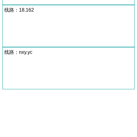
线路：18.162
线路：nxy.yc